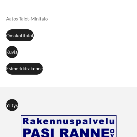
Aatos Talot-Minitalo
Omakotitalot
Kuvia
Esimerkkirakenne
Yritys