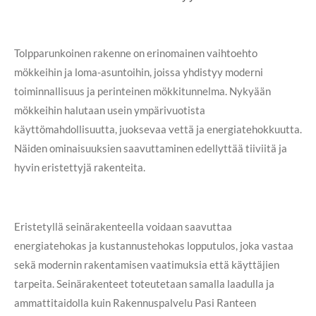
Tolpparunkoinen rakenne on erinomainen vaihtoehto
mökkeihin ja loma-asuntoihin, joissa yhdistyy moderni
toiminnallisuus ja perinteinen mökkitunnelma. Nykyään
mökkeihin halutaan usein ympärivuotista
käyttömahdollisuutta, juoksevaa vettä ja energiatehokkuutta.
Näiden ominaisuuksien saavuttaminen edellyttää tiiviitä ja
hyvin eristettyjä rakenteita.
Eristetyllä seinärakenteella voidaan saavuttaa
energiatehokas ja kustannustehokas lopputulos, joka vastaa
sekä modernin rakentamisen vaatimuksia että käyttäjien
tarpeita. Seinärakenteet toteutetaan samalla laadulla ja
ammattitaidolla kuin Rakennuspalvelu Pasi Ranteen