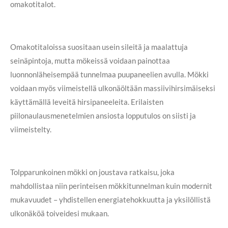
omakotitalot.
Omakotitaloissa suositaan usein sileitä ja maalattuja
seinäpintoja, mutta mökeissä voidaan painottaa
luonnonläheisempää tunnelmaa puupaneelien avulla. Mökki
voidaan myös viimeistellä ulkonäöltään massiivihirsimäiseksi
käyttämällä leveitä hirsipaneeleita. Erilaisten
piilonaulausmenetelmien ansiosta lopputulos on siisti ja
viimeistelty.
Tolpparunkoinen mökki on joustava ratkaisu, joka
mahdollistaa niin perinteisen mökkitunnelman kuin modernit
mukavuudet – yhdistellen energiatehokkuutta ja yksilöllistä
ulkonäköä toiveidesi mukaan.