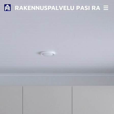
Siirry
RAKENNUSPALVELU P
ASI RANNE
pääsisältöön